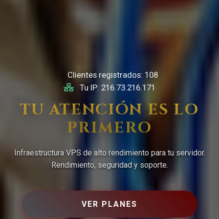
Clientes registrados:
108
Tu IP:
216.73.216.171
TU ATENCIÓN ES LO
PRIMERO
Infraestructura VPS de alto rendimiento para tu servidor.
Rendimiento, seguridad y soporte.
VER PLANES