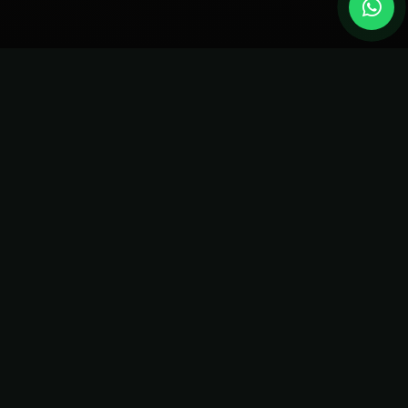
LA DIFERENCIA KAHEIM
Seguridad Anti-DDoS
Protección robusta incluida en todos los planes para
mantener tu servidor siempre en línea.